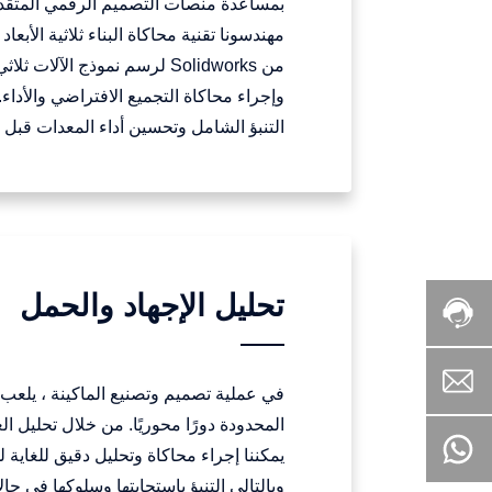
بمساعدة منصات التصميم الرقمي المتقد
من Solidworks لرسم نموذج الآلات ثل
وإجراء محاكاة التجميع الافتراضي والأداء
التنبؤ الشامل وتحسين أداء المعدات قبل ا
تحليل الإجهاد والحمل
+86
(0)25
58709196
info@tmachinetools.com
في عملية تصميم وتصنيع الماكينة ، يلعب 
المحدودة دورًا محوريًا. من خلال تحليل ال
+8617712406886
يمكننا إجراء محاكاة وتحليل دقيق للغاية له
وبالتالي التنبؤ باستجابتها وسلوكها في حا