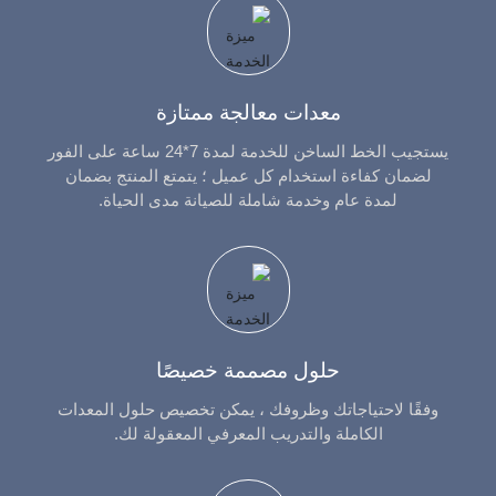
W11S-
510
3000
28
35
380
35x3000
W11S-
500
2500
32
40
380
معدات معالجة ممتازة
40x2500
يستجيب الخط الساخن للخدمة لمدة 7*24 ساعة على الفور
W11S-
540
3000
32
40
430
لضمان كفاءة استخدام كل عميل ؛ يتمتع المنتج بضمان
40x3000
لمدة عام وخدمة شاملة للصيانة مدى الحياة.
W11S-
630
4000
32
40
540
40x4000
W11S-
590
3000
36
45
540
45x3000
W11S-
حلول مصممة خصيصًا
580
2500
40
50
430
50x2500
وفقًا لاحتياجاتك وظروفك ، يمكن تخصيص حلول المعدات
W11S-
الكاملة والتدريب المعرفي المعقولة لك.
600
3000
40
50
540
50x3000
W11S-