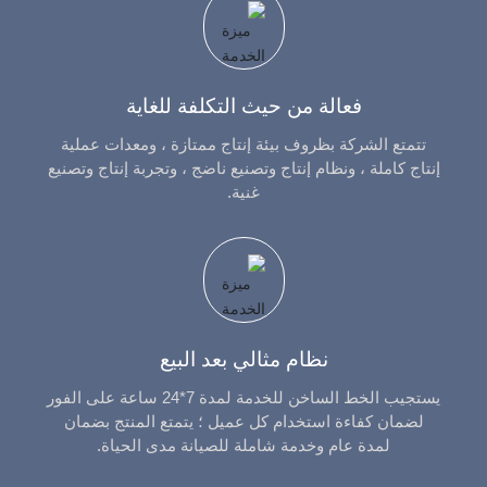
700
4000
40
50
690
50x4000
W11S-
620
3000
45
55
610
55x3000
فعالة من حيث التكلفة للغاية
W11S-
تتمتع الشركة بظروف بيئة إنتاج ممتازة ، ومعدات عملية
750
4000
45
55
850
55x4000
إنتاج كاملة ، ونظام إنتاج وتصنيع ناضج ، وتجربة إنتاج وتصنيع
غنية.
W11S-
650
3000
50
60
690
60x3000
W11S-
780
4000
50
60
930
60x4000
W11S-
710
3000
56
70
850
نظام مثالي بعد البيع
70x3000
يستجيب الخط الساخن للخدمة لمدة 7*24 ساعة على الفور
W11S-
840
4000
56
70
1150
لضمان كفاءة استخدام كل عميل ؛ يتمتع المنتج بضمان
70x4000
لمدة عام وخدمة شاملة للصيانة مدى الحياة.
W11S-
740
3000
60
75
930