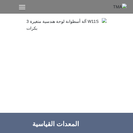
المنتجات
معلومات عنا
ماكينة دلفنة
W11S آلة أسطوانة لوحة هندسية
متغيرة 3 بكرات
الخدمات
توفر ماكينة لف الألواح W11S مزايا متعددة للبنية التحتية
للتصنيع لديك-زيادة ملحوظة في سعة التدوير ، وانخفاض
أخبار
النفقات الرأسمالية ، وانخفاض تكاليف التشغيل المستمرة. إنها
الاستثمار الأكثر جاذبية للتطبيقات ذات سمك الصفائح الثقيلة
اتصل بنا
(فوق 80).
المعدات القياسية