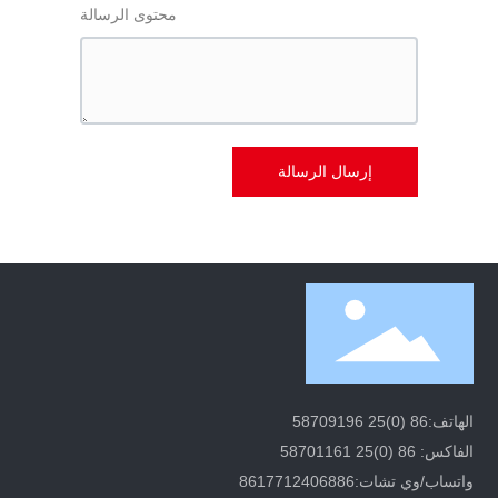
محتوى الرسالة
إرسال الرسالة
الهاتف:
86 (0)25 58709196
الفاكس: 86 (0)25 58701161
واتساب/وي تشات:
8617712406886