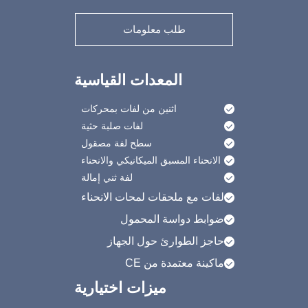
طلب معلومات
المعدات القياسية
اثنين من لفات بمحركات
لفات صلبة حثية
سطح لفة مصقول
الانحناء المسبق الميكانيكي والانحناء
لفة ثني إمالة
لفات مع ملحقات لمحات الانحناء
ضوابط دواسة المحمول
حاجز الطوارئ حول الجهاز
ماكينة معتمدة من CE
ميزات اختيارية