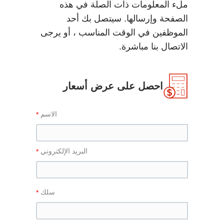
ملء المعلومات ذات الصلة في هذه
W11S-
1080
3000
130
160
2500
الصفحة وإرسالها. سيتصل بك أحد
160x3000
الموظفين في الوقت المناسب ، أو يرجى
W11S-
الاتصال بنا مباشرة.
1260
4000
130
160
2800
160x4000
احصل على عرض أسعار
الاسم
البريد الإلكتروني
سلك